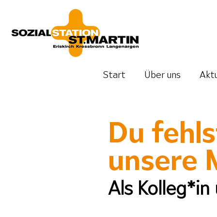
Start
Über uns
Aktu
Du fehl
uns
ere 
Als Kolleg*in