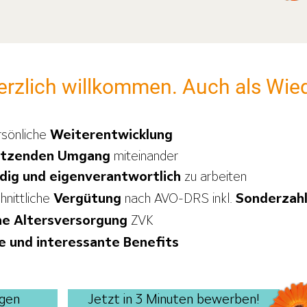
herzlich willkommen. Auch als Wied
rsönliche
Weiterentwicklung
ätzenden Umgang
miteinander
dig und eigenverantwortlich
zu arbeiten
hnittliche
Vergütung
nach AVO-DRS inkl.
Sonderzah
che Altersversorgung
ZVK
e und interessante Benefits
ngen
Jetzt in 3 Minuten bewerben!