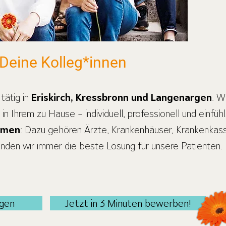
Deine Kolleg*innen
tätig in
Eriskirch, Kressbronn und Langenargen
. W
n Ihrem zu Hause – individuell, professionell und einfü
mmen
: Dazu gehören Ärzte, Krankenhäuser, Krankenkas
nden wir immer die beste Lösung für unsere Patienten.
ngen
Jetzt in 3 Minuten bewerben!