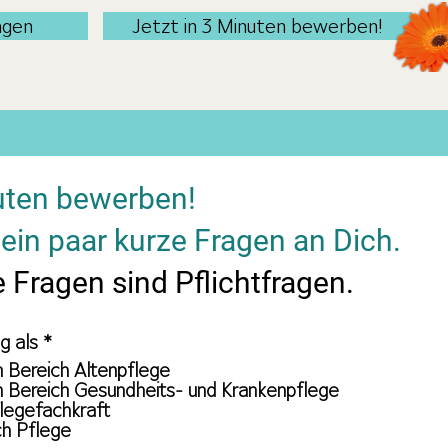
ngen
Jetzt in 3 Minuten bewerben!
nuten bewerben!
ein paar kurze Fragen an Dich.
e Fragen sind Pflichtfragen.
P
g als
*
f
m Bereich Altenpflege
l
m Bereich Gesundheits- und Krankenpflege
i
flegefachkraft
c
ch Pflege
h