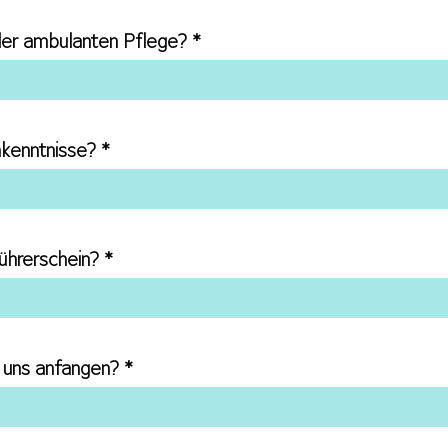
t
f
der ambulanten Pflege?
e
l
d
hkenntnisse?
hrerschein?
 uns anfangen?